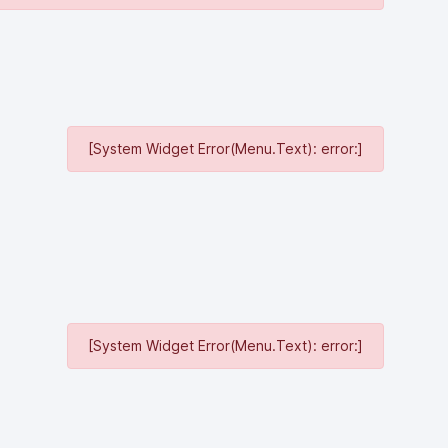
[System Widget Error(Menu.Text): error:]
[System Widget Error(Menu.Text): error:]